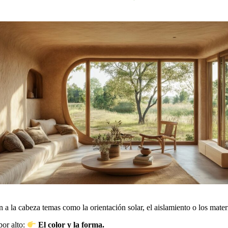
a la cabeza temas como la orientación solar, el aislamiento o los materi
por alto:
El color y la forma.