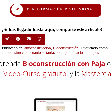
VER FORMACIÓN PROFESIONAL
¡Si has llegado hasta aquí, comparte este artículo!
Compartir
Compartir
Compartir
Compartir
Telegram
Facebook
Email
WhatsApp
en
en
en
en
Publicado en:
autoconstruccion
,
Bioconstrucción
|
Etiquetado como:
autoconstruccion
,
cuanto se tarda
,
obra
,
planificacion
,
tiempos
prende
Bioconstrucción con Paja
c
l
Video-Curso gratuito
y la
Mastercla