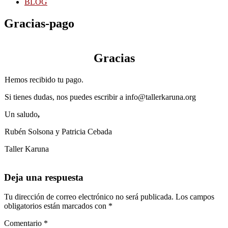
BLOG
Gracias-pago
Gracias
Hemos recibido tu pago.
Si tienes dudas, nos puedes escribir a info@tallerkaruna.org
Un saludo
,
Rubén Solsona y Patricia Cebada
Taller Karuna
Interacciones
Deja una respuesta
con
los
Tu dirección de correo electrónico no será publicada.
Los campos
obligatorios están marcados con
*
lectores
Comentario
*