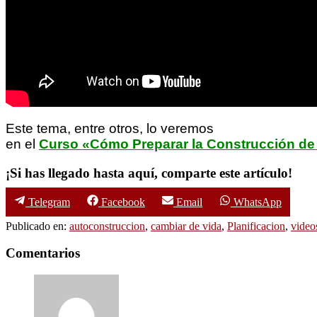
Este tema, entre otros, lo veremos
en el
Curso «Cómo Preparar la Construcción de
¡Si has llegado hasta aquí, comparte este artículo!
Compartir
Compartir
Compartir
Compartir
Telegram
Facebook
Email
WhatsApp
en
en
en
en
Publicado en:
autoconstruccion
,
cambiar de vida
,
Planificacion
,
video
Interacciones
Comentarios
con
los
lectores