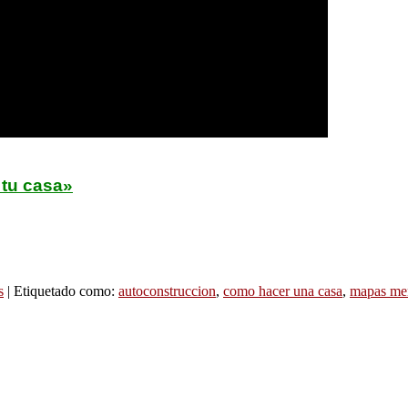
 tu casa»
s
|
Etiquetado como:
autoconstruccion
,
como hacer una casa
,
mapas men