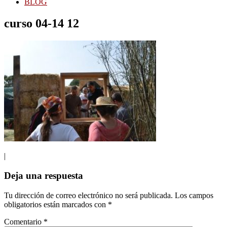
BLOG
curso 04-14 12
|
Interacciones
Deja una respuesta
con
Tu dirección de correo electrónico no será publicada.
Los campos
los
obligatorios están marcados con
*
lectores
Comentario
*