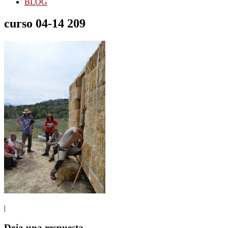
BLOG
curso 04-14 209
|
Interacciones
Deja una respuesta