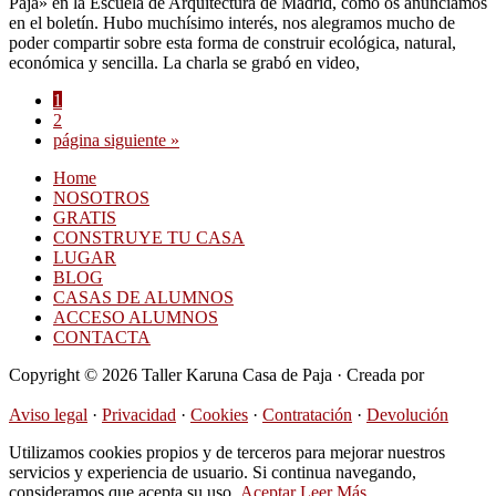
Paja» en la Escuela de Arquitectura de Madrid, como os anunciamos
en el boletín. Hubo muchísimo interés, nos alegramos mucho de
poder compartir sobre esta forma de construir ecológica, natural,
económica y sencilla. La charla se grabó en video,
Página
1
Página
2
Ir
página siguiente »
a
Home
la
NOSOTROS
GRATIS
CONSTRUYE TU CASA
LUGAR
BLOG
CASAS DE ALUMNOS
ACCESO ALUMNOS
CONTACTA
Copyright © 2026 Taller Karuna Casa de Paja · Creada por
Hormigas en la Nube
Aviso legal
·
Privacidad
·
Cookies
·
Contratación
·
Devolución
Utilizamos cookies propios y de terceros para mejorar nuestros
servicios y experiencia de usuario. Si continua navegando,
consideramos que acepta su uso.
Aceptar
Leer Más